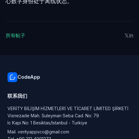
心数字身份处于离线状态。
𝕏
in
所有帖子
CodeApp
联系我们
VERİTY BİLİŞİM HİZMETLERİ VE TİCARET LİMİTED ŞİRKETİ
Visnezade Mah. Suleyman Seba Cad. No: 79
Ic Kapi No: 1 Besiktas/Istanbul - Turkiye
Mail.
verityappsco@gmail.com
Tel.
+90 212 4001272