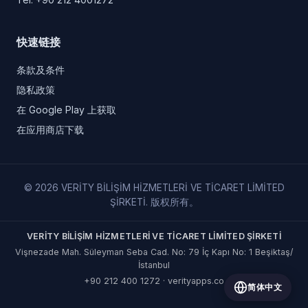
快速链接
条款及条件
隐私政策
在 Google Play 上获取
在应用商店下载
© 2026 VERİTY BİLİŞİM HİZMETLERİ VE TİCARET LİMİTED
ŞİRKETİ. 版权所有。
VERİTY BİLİŞİM HİZMETLERİ VE TİCARET LİMİTED ŞİRKETİ
Vişnezade Mah. Süleyman Seba Cad. No: 79 İç Kapı No: 1 Beşiktaş/
İstanbul
+90 212 400 1272
·
verityapps.co
简体中文