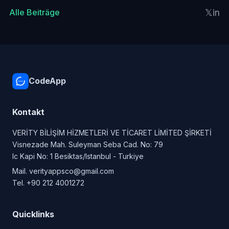
𝕏
in
Alle Beiträge
CodeApp
Kontakt
VERİTY BİLİŞİM HİZMETLERİ VE TİCARET LİMİTED ŞİRKETİ
Visnezade Mah. Suleyman Seba Cad. No: 79
Ic Kapi No: 1 Besiktas/Istanbul - Turkiye
Mail.
verityappsco@gmail.com
Tel.
+90 212 4001272
Quicklinks