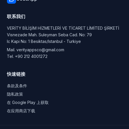
联系我们
VERİTY BİLİŞİM HİZMETLERİ VE TİCARET LİMİTED ŞİRKETİ
Visnezade Mah. Suleyman Seba Cad. No: 79
Ic Kapi No: 1 Besiktas/Istanbul - Turkiye
Mail.
verityappsco@gmail.com
Tel.
+90 212 4001272
快速链接
条款及条件
隐私政策
在 Google Play 上获取
在应用商店下载