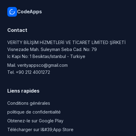
CodeApps
Contact
VERİTY BİLİŞİM HİZMETLERİ VE TİCARET LİMİTED ŞİRKETİ
Visnezade Mah. Suleyman Seba Cad. No: 79
Ic Kapi No: 1 Besiktas/Istanbul - Turkiye
Mail.
verityappsco@gmail.com
Tel.
+90 212 4001272
Liens rapides
Conditions générales
politique de confidentialité
Obtenez-le sur Google Play
Télécharger sur l&#39;App Store