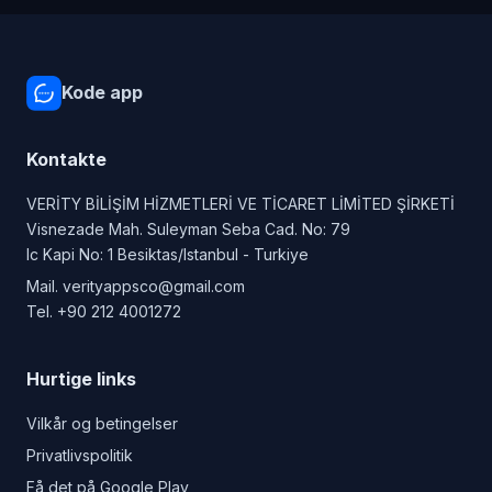
Kode app
Kontakte
VERİTY BİLİŞİM HİZMETLERİ VE TİCARET LİMİTED ŞİRKETİ
Visnezade Mah. Suleyman Seba Cad. No: 79
Ic Kapi No: 1 Besiktas/Istanbul - Turkiye
Mail.
verityappsco@gmail.com
Tel.
+90 212 4001272
Hurtige links
Vilkår og betingelser
Privatlivspolitik
Få det på Google Play