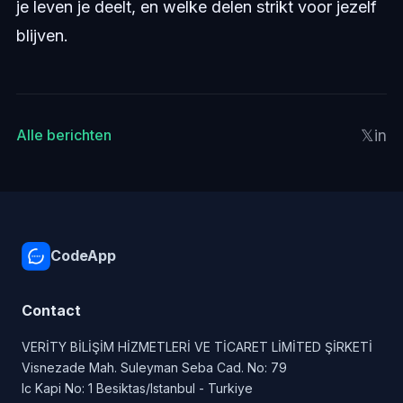
je leven je deelt, en welke delen strikt voor jezelf
blijven.
𝕏
in
Alle berichten
CodeApp
Contact
VERİTY BİLİŞİM HİZMETLERİ VE TİCARET LİMİTED ŞİRKETİ
Visnezade Mah. Suleyman Seba Cad. No: 79
Ic Kapi No: 1 Besiktas/Istanbul - Turkiye