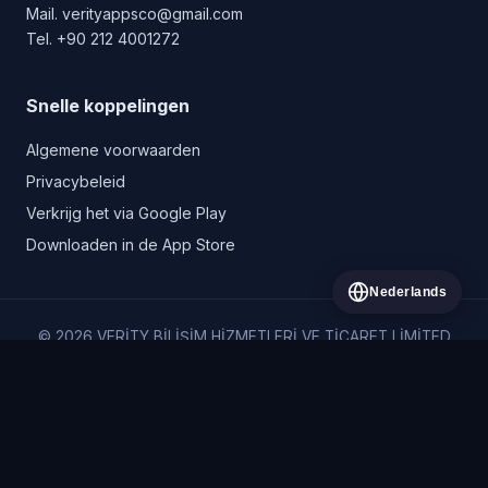
Mail.
verityappsco@gmail.com
Tel.
+90 212 4001272
Snelle koppelingen
Algemene voorwaarden
Privacybeleid
Verkrijg het via Google Play
Downloaden in de App Store
Nederlands
© 2026 VERİTY BİLİŞİM HİZMETLERİ VE TİCARET LİMİTED
ŞİRKETİ. Alle rechten voorbehouden.
VERİTY BİLİŞİM HİZMETLERİ VE TİCARET LİMİTED ŞİRKETİ
Vişnezade Mah. Süleyman Seba Cad. No: 79 İç Kapı No: 1 Beşiktaş/
İstanbul
+90 212 400 1272
·
verityapps.co