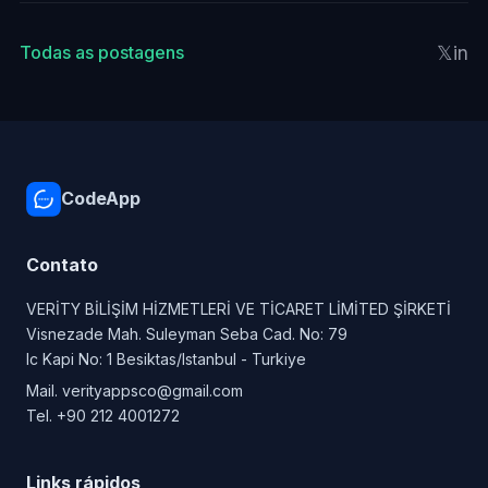
𝕏
in
Todas as postagens
CodeApp
Contato
VERİTY BİLİŞİM HİZMETLERİ VE TİCARET LİMİTED ŞİRKETİ
Visnezade Mah. Suleyman Seba Cad. No: 79
Ic Kapi No: 1 Besiktas/Istanbul - Turkiye
Mail.
verityappsco@gmail.com
Tel.
+90 212 4001272
Links rápidos