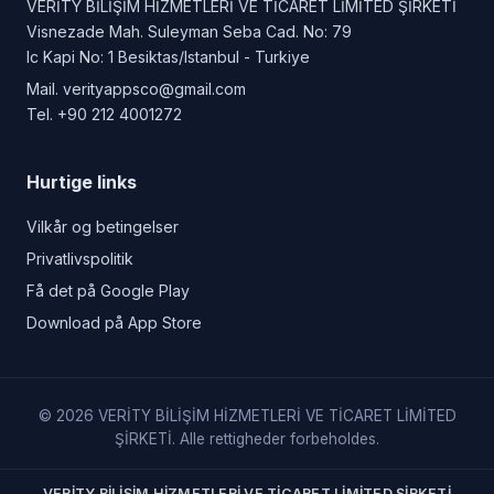
VERİTY BİLİŞİM HİZMETLERİ VE TİCARET LİMİTED ŞİRKETİ
Visnezade Mah. Suleyman Seba Cad. No: 79
Ic Kapi No: 1 Besiktas/Istanbul - Turkiye
Mail.
verityappsco@gmail.com
Tel.
+90 212 4001272
Hurtige links
Vilkår og betingelser
Privatlivspolitik
Få det på Google Play
Download på App Store
© 2026 VERİTY BİLİŞİM HİZMETLERİ VE TİCARET LİMİTED
ŞİRKETİ. Alle rettigheder forbeholdes.
VERİTY BİLİŞİM HİZMETLERİ VE TİCARET LİMİTED ŞİRKETİ