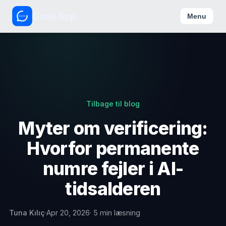
Code App
Menu
Tilbage til blog
Myter om verificering:
Hvorfor permanente
numre fejler i AI-
tidsalderen
Tuna Kılıç
·
Apr 20, 2026
· 5 min læsning