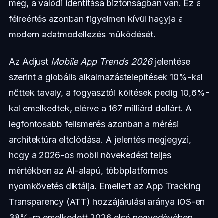
meg, a valódi identitása biztonságban van. Ez a
félreértés azonban figyelmen kívül hagyja a
modern adatmodellezés működését.
Az Adjust
Mobile App Trends 2026
jelentése
szerint a globális alkalmazástelepítések 10%-kal
nőttek tavaly, a fogyasztói költések pedig 10,6%-
kal emelkedtek, elérve a 167 milliárd dollárt. A
legfontosabb felismerés azonban a mérési
architektúra eltolódása. A jelentés megjegyzi,
hogy a 2026-os mobil növekedést teljes
mértékben az AI-alapú, többplatformos
nyomkövetés diktálja. Emellett az App Tracking
Transparency (ATT) hozzájárulási aránya iOS-en
38%-ra emelkedett 2026 első negyedévében.