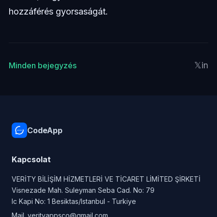
hozzáférés gyorsaságát.
𝕏
in
Minden bejegyzés
CodeApp
Kapcsolat
VERİTY BİLİŞİM HİZMETLERİ VE TİCARET LİMİTED ŞİRKETİ
Visnezade Mah. Suleyman Seba Cad. No: 79
Ic Kapi No: 1 Besiktas/Istanbul - Turkiye
Mail.
verityappsco@gmail.com