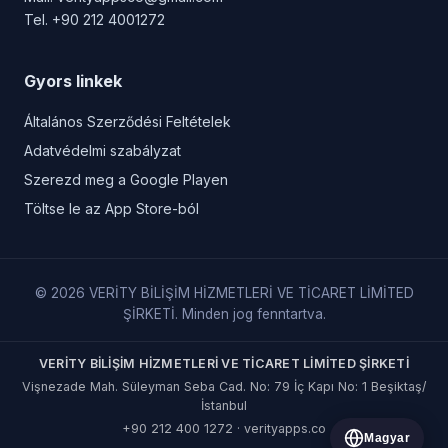
Tel.
+90 212 4001272
Gyors linkek
Általános Szerződési Feltételek
Adatvédelmi szabályzat
Szerezd meg a Google Playen
Töltse le az App Store-ból
© 2026 VERİTY BİLİŞİM HİZMETLERİ VE TİCARET LİMİTED
ŞİRKETİ. Minden jog fenntartva.
VERİTY BİLİŞİM HİZMETLERİ VE TİCARET LİMİTED ŞİRKETİ
Vişnezade Mah. Süleyman Seba Cad. No: 79 İç Kapı No: 1 Beşiktaş/
İstanbul
+90 212 400 1272
·
verityapps.co
Magyar