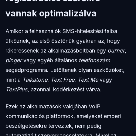
vannak optimalizálva
Amikor a felhasználók SMS-hitelesítési falba
ütköznek, az első ösztönük gyakran az, hogy
rákeressenek az alkalmazásboltban egy
burner
,
pinger
vagy egyéb általános
telefonszám
segédprogramra. Letöltenek olyan eszközöket,
mint a
Talkatone
,
Text Free
,
Text Me
vagy
TextPlus
, azonnali kódérkezést várva.
Ezek az alkalmazások valójában VoIP
kommunikációs platformok, amelyeket emberi
beszélgetésekre terveztek, nem pedig
automatizált szerverkapcsolatokra. Mivel az