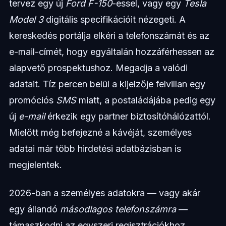
tervez egy új
Ford F-150
-essel, vagy egy
Tesla
Model 3
digitális specifikációit nézegeti. A
kereskedés portálja elkéri a telefonszámát és az
e-mail-címét, hogy egyáltalán hozzáférhessen az
alapvető prospektushoz. Megadja a valódi
adatait. Tíz percen belül a kijelzője felvillan egy
promóciós
SMS
miatt, a postaládájába pedig egy
új
e-mail
érkezik egy partner biztosítóhálózattól.
Mielőtt még befejezné a kávéját, személyes
adatai már több hirdetési adatbázisban is
megjelentek.
2026-ban a személyes adatokra — vagy akár
egy állandó
másodlagos telefonszámra
—
támaszkodni az egyszeri regisztrációkhoz