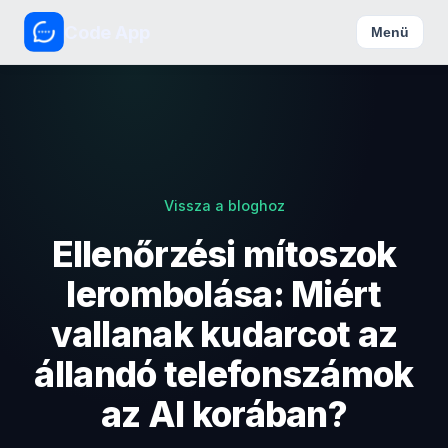
Code App
Menü
Vissza a bloghoz
Ellenőrzési mítoszok
lerombolása: Miért
vallanak kudarcot az
állandó telefonszámok
az AI korában?