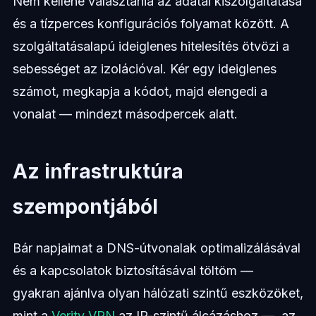
Nem kellene választania az adatai kiszolgáltatása
és a tízperces konfigurációs folyamat között. A
szolgáltatásalapú ideiglenes hitelesítés ötvözi a
sebességet az izolációval. Kér egy ideiglenes
számot, megkapja a kódot, majd elengedi a
vonalat — mindezt másodpercek alatt.
Az infrastruktúra
szempontjából
Bár napjaimat a DNS-útvonalak optimalizálásával
és a kapcsolatok biztosításával töltöm —
gyakran ajánlva olyan hálózati szintű eszközöket,
mint a
Verity VPN
az IP-szintű álcázáshoz —, az