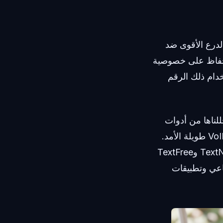
الدرع الأقوى ضد
يريد الحفاظ على خصوصية
بيق اتصال مثل Google Voice أو Talkatone واستخدام ذلك الرقم
للناها من أدوات
الطرف الثالث، تم حظر الغالبية العظمى لأن المنصات الحديثة تميز بسهولة أرقام VoIP طويلة الأمد.
التطبيقات التي بنيت أساساً لإجراء المكالمات والرسائل عبر الواي فاي — مثل TextNow وTextFree
صل الاجتماعي وتطبيقات