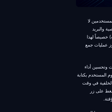
عظم المستخدمين لا
ة والبريد
لبريد المؤقت) خصيصاً لهذا
ز عمليات جمع
ات وتحسين أداء
شبكة (Network tab). فبمجرد أن يقوم المستخدم بكتابة
لخلفية في وقت
يضغط على زر
قتة.