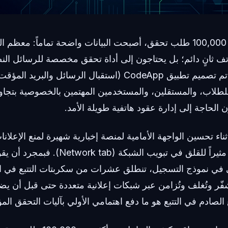
بعد معالجة أكثر من 100,000 طلب تحقق، أصبحت البيانات واضحة تماماً: م
 ثانٍ دائم؛ بل يحتاجون إلى أداة تحقق مخصصة للرسائل النصي
الإلكتروني المؤقت. تم تصميم تطبيق CodeApp (استقبال الرسائل وا
طلاب، والمستقلين، والمستخدمين المهتمين بالخصوصية بتجاو
ن الحاجة إلى إدارة عقود هاتفية طويلة الأمد.
اء تحسين الواجهة الأمامية لمنصة إخبارية شهيرة لمنع الإعلان
الويب، لاحظت أمراً مثيراً للقلق في تبويب ال
في نموذج التسجيل، تنطلق عشرات من سكربتات التتبع في ا
شفّر وتُغلف وتُزامن عبر شبكات إعلانية متعددة حتى قبل أن 
الصادم في التتبع هو ما دفع اهتمامي الأولي بآليات التحقق المؤ