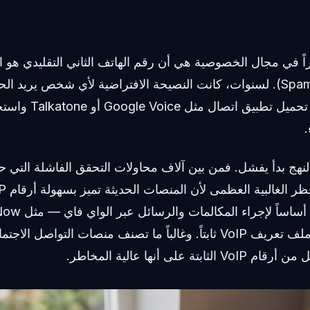
اراً في مجال الخصوصية هي أن رقم الهاتف الثاني التقليدي هو 
الرسائل المزعجة (Spam). لسنوات، كانت النصيحة الافتراضية لأي شخص 
رقمه الشخصي هي تحميل تط
 النهج بدأ يفشل. فمن بين آلاف محاولات التحقق الفاشلة التي ح
وPinger — تمنحك ملف تعريف VoIP ثابتاً. وغالباً ما تصنف منصات التوا
ة على أنها عالية المخاطر.