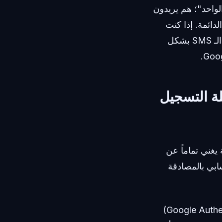
واحد"؛ هم يريدون
ملكية الدائمة. إذا كنت
تسجل في خدمة لمرة واحدة، فإن رقم الرسائل القصيرة المؤقت يتعامل مع فلاتر الـ SMS بشكل
Authent) تحل مشكلة التسجيل
يغني تماماً عن
ابي بالمصادقة
هذا سوء فهم جوهري لعملية التسجيل. فتطبيق المصادقة (مثل Authy أو Google Authenticator)