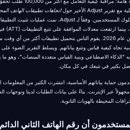
مؤخراً، اجتزنا مرحلة هامة: مراقبة كيفي
ير Adjust الأخير حول
اتجاهات تطبيقات الهاتف المحمول
على نظرة رائعة لسلوك المستخدمين. وفقاً لـ Adjust، نمت عمليات
بحلول الربع الأول من عام 2026. يقوم الناس بتحميل تطبيقات أكثر من
ة تجاه كيفية قياس وتتبع بياناتهم. ويسلط التقرير الضوء على أ
يمن عليه "الذكاء الاصطناعي وبنية القياس متعددة المنصات"، وهو ما
ل بكثير في تتبعك في كل مكان.
دمون حماية بياناتهم الأساسية، انتشرت الكثير من المعلومات 
هولاً عبر الإنترنت. بناءً على بيانات الطلبات لدينا وتوجهات ا
فات المحيطة بالهويات الثانوية.
لمستخدمون أن رقم الهاتف الثاني الدائم 