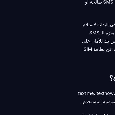
إنشائه. ومع ذلك، لا تزال 90% من المنصات تطلب رسالة نصية SMS صالحة أو
و WhatsApp دون تقديم رقم في البداية لاستلام
الرمز الأول. هنا يأتي دور أدوات مثل CodeApp لسد هذه الفجوة. يمكنك استخدام ميزة الـ SMS
اص بك للأمان على
المدى الطويل. يؤدي الرقم المؤقت وظيفته ويختفي، تاركاً حسابك آمناً دون الكشف عن بطاقة SIM
؟
إلقاء نظرة سريعة على متاجر التطبيقات، ستجد مئات التطبيقات بأسماء متشابهة: text me، textnow،