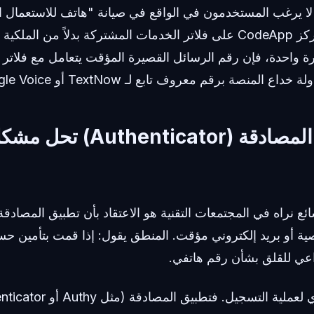
ا يرغب المستخدمون في الواقع في صيانة "هاتف للاستعمال ال
فقط رمز التحقق. يركز CodeApp على فلاتر الخدمات المشتركة بدلاً من ال
لمنصة برقم معروف تابع لـ TextNow أو Google Voice.
هل تطبيقات المصادقة (icator
 نراه في المجتمعات التقنية هو الاعتقاد بأن تطبيق المصادقة 
ية أو بريد إلكتروني مؤقت. المنطق يقول: إذا قمت بتأمين حس