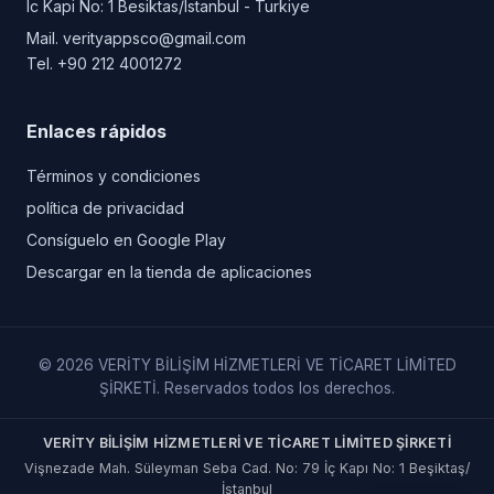
Ic Kapi No: 1 Besiktas/Istanbul - Turkiye
Mail.
verityappsco@gmail.com
Tel.
+90 212 4001272
Enlaces rápidos
Términos y condiciones
política de privacidad
Consíguelo en Google Play
Descargar en la tienda de aplicaciones
© 2026 VERİTY BİLİŞİM HİZMETLERİ VE TİCARET LİMİTED
ŞİRKETİ. Reservados todos los derechos.
VERİTY BİLİŞİM HİZMETLERİ VE TİCARET LİMİTED ŞİRKETİ
Vişnezade Mah. Süleyman Seba Cad. No: 79 İç Kapı No: 1 Beşiktaş/
İstanbul