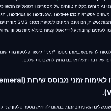
מסורתיים. אם אתם 
עובדים היטב להתכתבות אישית, הם אי
Google  מסומן לעיתים קרובות על ידי אפליקציות בינלאומיות מכיוון ש
נסות להשתמש באותו מספר "זמני" לעשר פלטפורמות שונות
ופו של דבר וינעלו אתכם מחוץ לחשבונות שלכם.
שלב 3: עברו לאימות זמני מבוסס
V
פתרון לקווי VoIP שנכשלים הוא ניתוב זמני. במקום להחזיק מספר טלפון ש