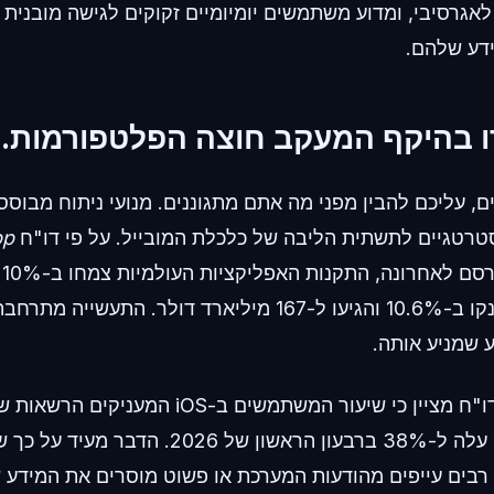
אגרסיבי, ומדוע משתמשים יומיומיים זקוקים לגישה מובנית 
דע שלהם.
, עליכם להבין מפני מה אתם מתגוננים. מנועי ניתוח מבוסס
סטרטגיים לתשתית הליבה של כלכלת המובייל. על פי דו"ח
pp
שפ
והוצאות הצרכנים זינקו ב-10.6% והגיעו ל-167 מיליארד דולר. התע
 שמניע אותה.
באופן מעניין, אותו דו"ח מציין כי שיעור המשתמשים ב-S
באפליקציות (ATT) עלה ל-38% ברבעון הראשון של 26
בים עייפים מהודעות המערכת או פשוט מוסרים את המידע