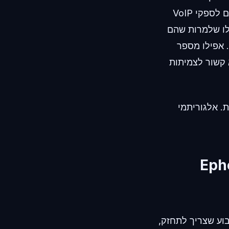
נכשלים מכיוון שמסנני AI מזהים בקלות טווחים של מספרים וירטואליים המשויכים לספקי VoIP
משווים אפשרויות כמו TextNow, TextMe או TextPlus, תגלו שלמרות שהם
נם אמינים לעקיפת מסנני SMS מודרניים. אפילו מספר
הוא קשור לצמיתות
. אלגוריתמי
 שירות (Ephemeral
ני קבוע שצריך לתחזק,