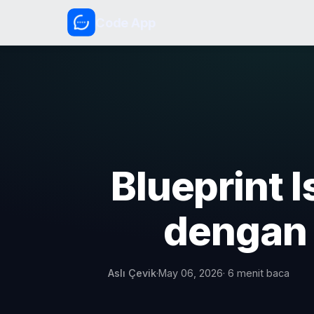
Code App
Blueprint I
dengan 
Aslı Çevik
·
May 06, 2026
· 6 menit baca