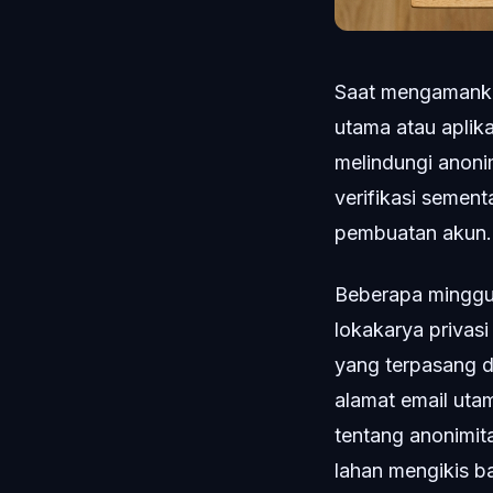
Saat mengamankan
utama atau aplika
melindungi anoni
verifikasi semen
pembuatan akun.
Beberapa minggu l
lokakarya privas
yang terpasang d
alamat email uta
tentang anonimit
lahan mengikis b