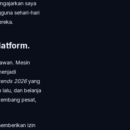
engajarkan saya
gguna sehari-hari
ereka.
latform.
awan. Mesin
menjadi
rends 2026
yang
 lalu, dan belanja
rkembang pesat,
emberikan izin