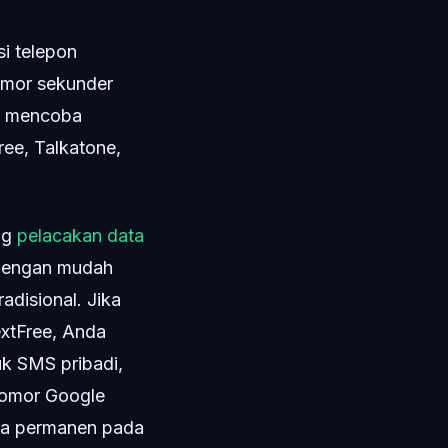
i telepon
omor sekunder
da mencoba
ree, Talkatone,
ang
pelacakan data
t dengan mudah
adisional. Jika
xtFree, Anda
k SMS pribadi,
nomor Google
cara permanen pada