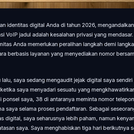
 identitas digital Anda di tahun 2026, mengandalka
si VoIP jadul adalah kesalahan privasi yang mendasar.
mitas Anda memerlukan peralihan langkah demi langka
tara berbasis layanan yang menyediakan nomor bersa
alu, saya sedang mengaudit jejak digital saya sendir
i ketika saya menyadari sesuatu yang mengkhawatirkan.
i ponsel saya, 38 di antaranya meminta nomor telepon
ma saya selama proses pendaftaran. Sebagai seseoran
as digital, saya seharusnya lebih paham, namun keny
atasan saya. Saya menghabiskan tiga hari berikutnya 