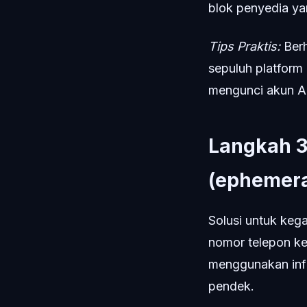
blok penyedia ya
Tips Praktis:
Berh
sepuluh platform
mengunci akun A
Langkah 3:
(ephemera
Solusi untuk keg
nomor telepon ke
menggunakan infr
pendek.