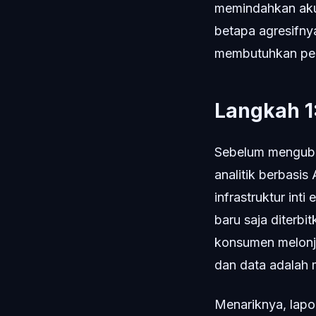
memindahkan akun
betapa agresifnya
membutuhkan pend
Langkah 1:
Sebelum menguba
analitik berbasis
infrastruktur int
baru saja diterbi
konsumen melonja
dan data adalah
Menariknya, lap