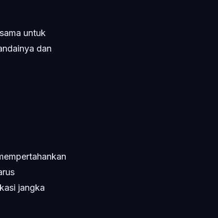
 sama untuk
andainya dan
h mempertahankan
arus
kasi jangka