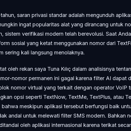
tahun, saran privasi standar adalah mengunduh aplikas
ungkin ingat popularitas alat yang dirancang untuk n
 sistem verifikasi modern telah berevolusi. Saat An
tform sosial yang ketat menggunakan nomor dari TextF
em sering kali langsung menolaknya.
tat oleh rekan saya Tuna Kılıç dalam analisisnya tent
omor-nomor permanen ini gagal karena filter AI dapa
blok nomor virtual yang terkait dengan operator VoIP tr
an opsi seperti TextNow, TextMe, TextPlus, atau Te
ahwa meskipun aplikasi tersebut berfungsi baik untu
dak andal untuk melewati filter SMS modern. Bahkan 
ditandai oleh aplikasi internasional karena terikat se