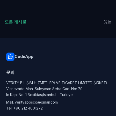
𝕏
in
모든 게시물
CodeApp
문의
VERİTY BİLİŞİM HİZMETLERİ VE TİCARET LİMİTED ŞİRKETİ
Visnezade Mah. Suleyman Seba Cad. No: 79
Ic Kapi No: 1 Besiktas/Istanbul - Turkiye
Mail.
verityappsco@gmail.com
Tel.
+90 212 4001272