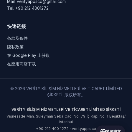
Mail.
verityappsco@gmail.com
Tel.
+90 212 4001272
快速链接
条款及条件
隐私政策
在 Google Play 上获取
在应用商店下载
© 2026 VERİTY BİLİŞİM HİZMETLERİ VE TİCARET LİMİTED
ŞİRKETİ. 版权所有。
VERİTY BİLİŞİM HİZMETLERİ VE TİCARET LİMİTED ŞİRKETİ
Vişnezade Mah. Süleyman Seba Cad. No: 79 İç Kapı No: 1 Beşiktaş/
İstanbul
+90 212 400 1272
·
verityapps.co
简体中文