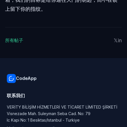
上留下你的指纹。
𝕏
in
所有帖子
CodeApp
联系我们
VERİTY BİLİŞİM HİZMETLERİ VE TİCARET LİMİTED ŞİRKETİ
Visnezade Mah. Suleyman Seba Cad. No: 79
Ic Kapi No: 1 Besiktas/Istanbul - Turkiye