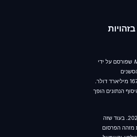
זהויות
M
שפורסם על ידי
 בשנת 2023, כאשר סך הסשנים
באפליקציות עלה ב-7%. סך הוצאות הצרכנים בפלטפורמות אלו הגיע לשיא של 167 מיליארד דולר.
סוף הנתונים הופך
הדוח מציין כי שיעורי ההסכמה למעקב ב-iOS (ATT) הגיעו לכ-38% בתחילת 2024. בעוד שזה
 מזהה הפרסום