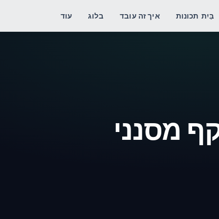
בַּיִת
תכונות
איך זה עובד
בלוג
עוד
קף מסנני