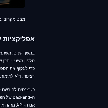
מבט מקרוב על
אפליקציות ש
כדי לעקוף את הטפסי
רציפה, ולא לאימותי
אם ה-API מזהה את המספר כקו VoIP קבוע, ההרשמה שלכם נעצרת מיידית. כפי שפירטה