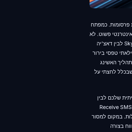
ת פרסומות. כמפתח
ינטרנטי פשוט. לא
מזמן, בדקתי אפשרויות לליסינג לרכב — השוויתי בין רכב פנאי מאסיבי של Skywell לבין דאצ'יה
פדפן פתוחה בזמן שמילאתי טפסי בירור
תהליך האשינג
י שבכלל לחצתי על
יתית שלכם לבין
Receive SMS&Temp Mail: CodeA
ות. במקום למסור
וח בצורה