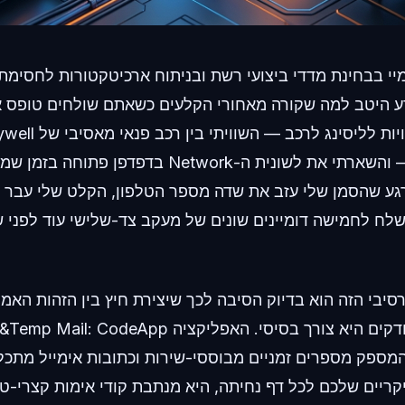
מיי בבחינת מדדי ביצועי רשת ובניתוח ארכיטקטורות לחסימ
דע היטב למה שקורה מאחורי הקלעים כשאתם שולחים טופס א
לוגן פרקטית יותר — והשארתי את לשונית ה-Network בד
ברגע שהסמן שלי עזב את שדה מספר הטלפון, הקלט שלי עבר 
, נארז ונשלח לחמישה דומיינים שונים של מעקב צד-שלישי עוד לפנ
סיבי הזה הוא בדיוק הסיבה לכך שיצירת חיץ בין הזהות האמ
השירותים שאתם בודקים היא צורך בסיסי. האפליקציה pp
המספק מספרים זמניים מבוססי-שירות וכתובות אימייל מתכל
ריים שלכם לכל דף נחיתה, היא מנתבת קודי אימות קצרי-טו