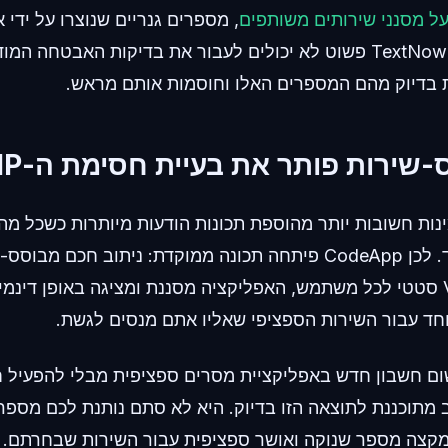
על מסנני שירותים משותפים
, מספרים גנריים שנוצרו על ידי 
TextPlus או חיקויי TextNow פשוט לא יכולים לעבור את בדיקות האבטחה 
 בדיוק מהם המספרים האלו וחוסמות אותם מראש.
שירות פותר את בעיית חסימת ה-VoIP
מינות חשובות יותר מהוספת תכונות הודעות מיותרות כשכל מ
לעשות זה לקבל קוד. לכן CodeApp פיתחה תכונה ממוקדת: ניתוב חכם
להקצות מאגר VoIP סטטי לכל משתמש, האפליקציה מסננת ומציגה באופן די
ד עבור השירות הספציפי שאליו אתם מנסים לגשת.
ום חשבון חדש באפליקציית מסרים ספציפית מבלי להפעיל 
 מתוכננת לתוצאה הזו בדיוק. היא לא סתם נותנת לכם מספר
קצה מספר שנוקה ואושר ספציפית עבור השירות שבחרתם. על 