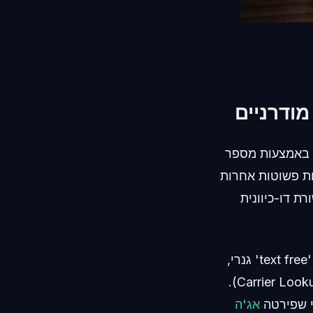
ודרניים
טיות כדי ליצור חיץ באמצעות מספר
מו TextNow, Google Voice או אפליקציות פשוטות אחרות
ת דו-כיוונית
כשמנסים להירשם לפלטפורמה חברתית או טכנולוגית מודרנית באמצעות שירות 'text free' גנרי,
ה-backend של הפלטפורמה מבצע שאילתה מול מאגר נתונים לבדיקת ספק (Carrier Lookup).
אג'ה