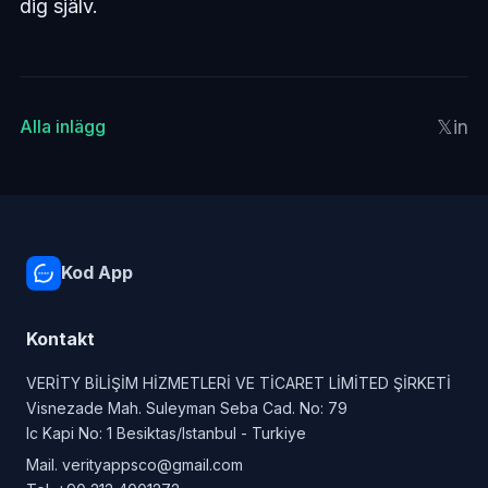
dig själv.
𝕏
in
Alla inlägg
Kod App
Kontakt
VERİTY BİLİŞİM HİZMETLERİ VE TİCARET LİMİTED ŞİRKETİ
Visnezade Mah. Suleyman Seba Cad. No: 79
Ic Kapi No: 1 Besiktas/Istanbul - Turkiye
Mail.
verityappsco@gmail.com