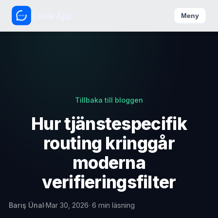
Code App
Meny
Tillbaka till bloggen
Hur tjänstespecifik
routing kringgår
moderna
verifieringsfilter
Barış Ünal
·
Mar 30, 2026
· 6 min läsning