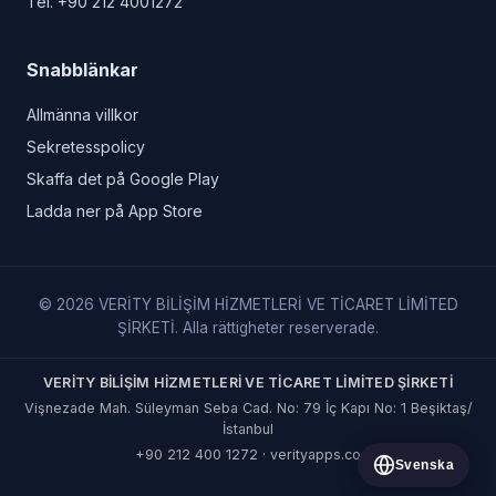
Tel.
+90 212 4001272
Snabblänkar
Allmänna villkor
Sekretesspolicy
Skaffa det på Google Play
Ladda ner på App Store
© 2026 VERİTY BİLİŞİM HİZMETLERİ VE TİCARET LİMİTED
ŞİRKETİ. Alla rättigheter reserverade.
VERİTY BİLİŞİM HİZMETLERİ VE TİCARET LİMİTED ŞİRKETİ
Vişnezade Mah. Süleyman Seba Cad. No: 79 İç Kapı No: 1 Beşiktaş/
İstanbul
+90 212 400 1272
·
verityapps.co
Svenska