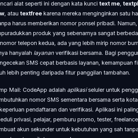
cari alat seperti ini dengan kata kunci
text me
,
textp
ow
, atau
textfree
karena mereka menginginkan satu has
npa harus memberikan nomor ponsel pribadi. Namun, 
ampuradukkan produk yang sebenarnya sangat berbe
 nomor telepon kedua, ada yang lebih mirip nomor bur
nya hanyalah
layanan
verifikasi bersama. Bagi pengg
gecekan SMS cepat berbasis layanan, kemampuan filt
jauh lebih penting daripada fitur panggilan tambahan.
mp Mail: CodeApp adalah
aplikasi
seluler untuk peng
mbutuhkan nomor SMS sementara bersama serta kota
eperluan pendaftaran dan verifikasi. Aplikasi ini pali
uli privasi, pelajar, pemburu promo, tester, freelance
embuat akun sekunder untuk kebutuhan yang sah tanp