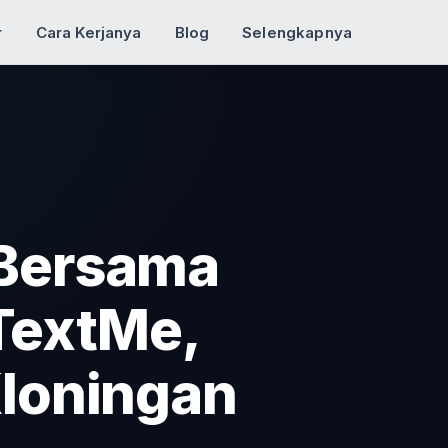
r
Cara Kerjanya
Blog
Selengkapnya
 Bersama
 TextMe,
Kloningan