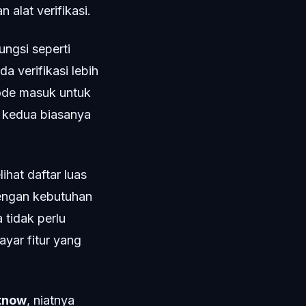
alat verifikasi.
ungsi seperti
a verifikasi lebih
ode masuk untuk
l kedua biasanya
ihat daftar luas
engan kebutuhan
 tidak perlu
yar fitur yang
xtnow
, niatnya