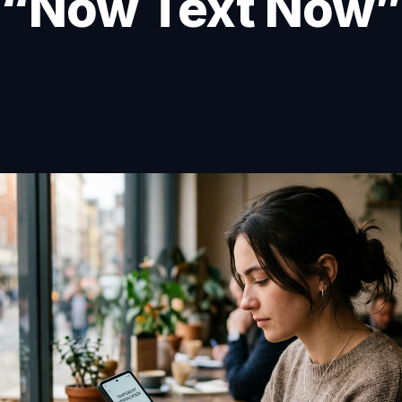
“Now Text Now”