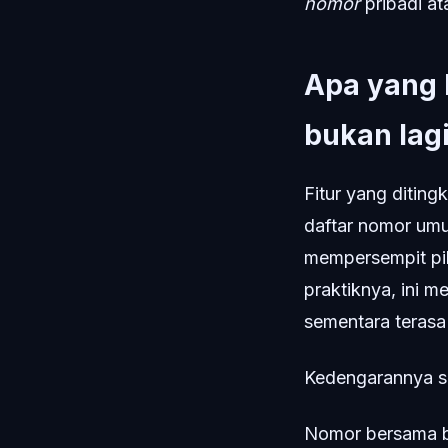
nomor
pribadi a
Apa yang 
bukan lag
Fitur yang diting
daftar nomor umu
mempersempit pil
praktiknya, ini 
sementara terasa
Kedengarannya s
Nomor bersama b