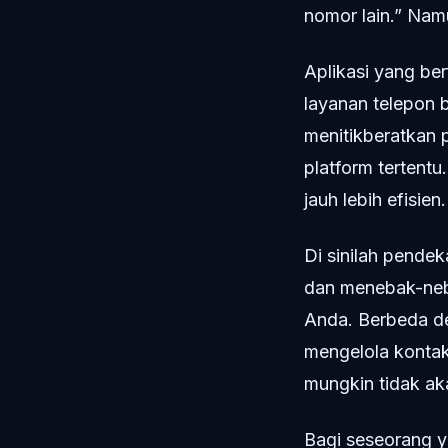
nomor lain.” Namu
Aplikasi yang be
layanan telepon b
menitikberatkan
platform tertent
jauh lebih efisien.
Di sinilah pendek
dan menebak-neb
Anda. Berbeda de
mengelola kontak
mungkin tidak ak
Bagi seseorang y