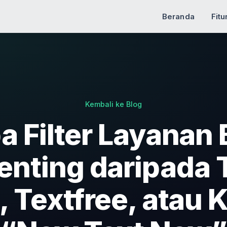
Beranda
Fitu
Kembali ke Blog
 Filter Layanan
enting daripada
, Textfree, atau 