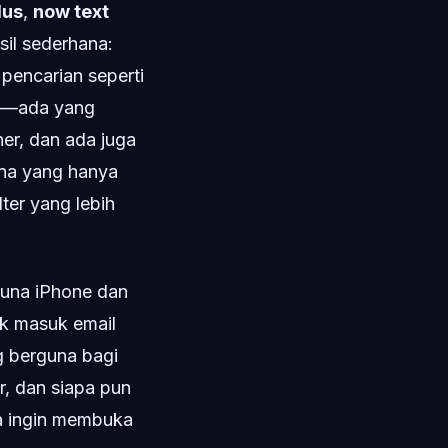
lus
,
now text
il sederhana:
pencarian seperti
da—ada yang
ner, dan ada juga
una yang hanya
er yang lebih
guna iPhone dan
k masuk email
ng berguna bagi
r, dan siapa pun
a ingin membuka