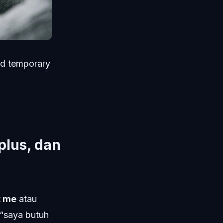
ed temporary
plus, dan
t me
atau
k “saya butuh