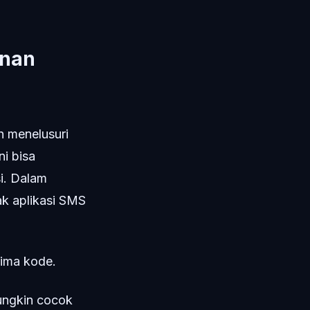
anan
ih menelusuri
i bisa
i. Dalam
ak aplikasi SMS
ima kode.
ungkin cocok