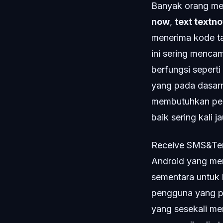
Banyak orang men
now
,
text textn
menerima kode ta
ini sering menc
berfungsi seperti
yang pada dasar
membutuhkan pen
baik sering kali 
Receive SMS&Te
Android yang me
sementara untuk k
pengguna yang ped
yang sesekali m