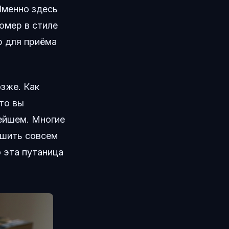
Именно здесь
омер в стиле
р для приёма
зже. Как
что вы
нейшем. Многие
ешить совсем
 эта путаница