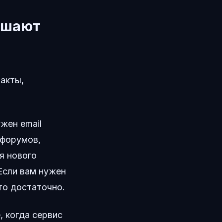
ешают
такты,
жен email
 форумов,
я нового
Если вам нужен
то достаточно.
, когда сервис