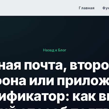
Главная
Фу
Назад к Блог
ая почта, втор
она или прило
ификатор: как 