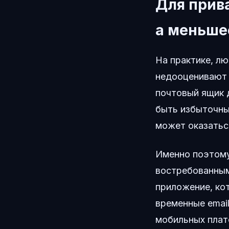
Для прив
а меньше
На практике, л
недооценивают 
почтовый ящик 
быть избыточны
может оказатьс
Именно поэтом
востребованным
приложение, ко
временные emai
мобильных плат