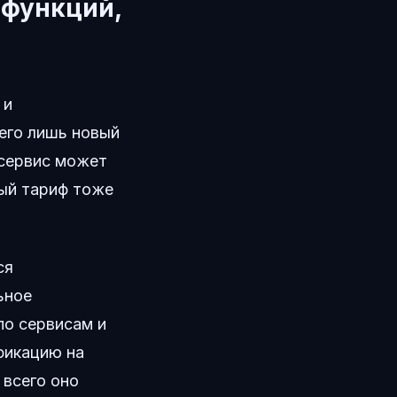
 функций,
 и
его лишь новый
 сервис может
ый тариф тоже
ся
ьное
по сервисам и
фикацию на
 всего оно