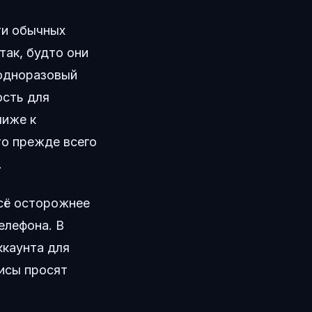
ти обычных
так, будто они
 одноразовый
ость для
лиже к
о прежде всего
.
всё осторожнее
елефона. В
ккаунта для
исы просят