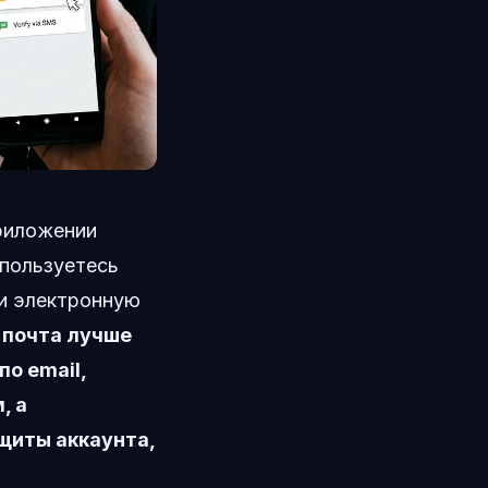
приложении
спользуетесь
 и электронную
 почта лучше
о email,
, а
щиты аккаунта,