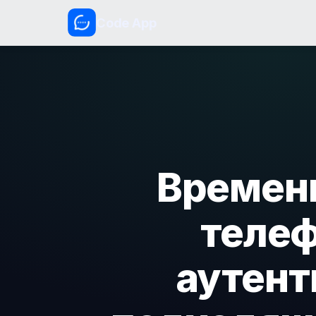
Code App
Временн
телеф
аутент