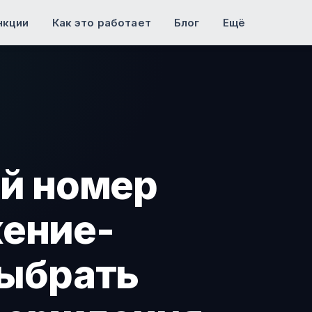
нкции
Как это работает
Блог
Ещё
ой номер
жение-
выбрать