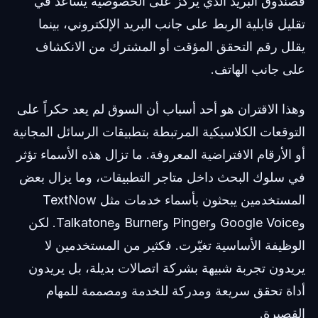
فصندوق البريد الذي يركز على الخصوصية يساعد في
تقليل قابلية الربط على جانب البريد الإلكتروني، بينما
يقلل رقم التحقق المؤقت أو المشترك من الانكشاف
على جانب الهاتف.
وهذا الاقتران هو أحد أسباب أن السوق لم يعد حكراً على
التوقعات الكلاسيكية المرتبطة بتطبيقات الرسائل المجانية
أو الأرقام الافتراضية المعروفة. ما تزال هذه الأسماء تؤثر
في سلوك البحث داخل متاجر التطبيقات، وما يزال بعض
المستخدمين يبحثون بأسماء خدمات مثل TextNow
وGoogle Voice وPinger وBurner وTalkatone. لكن
الوظيفة الأساسية تغيّرت. فكثير من المستخدمين لا
يريدون تجربة شبيهة بشركة اتصالات بديلة، بل يريدون
أداة تحقق سريعة ومدركة للخدمة ومصممة للمهام
القصيرة.