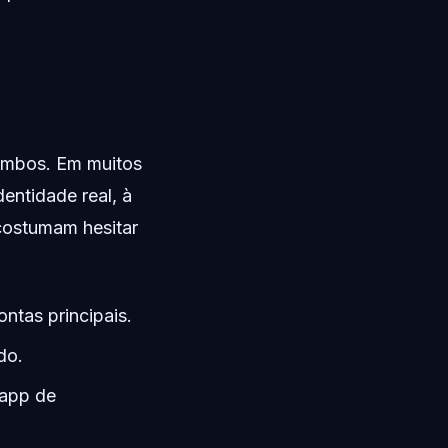
e
 ambos. Em muitos
entidade real, à
 costumam hesitar
ntas principais.
do.
 app de