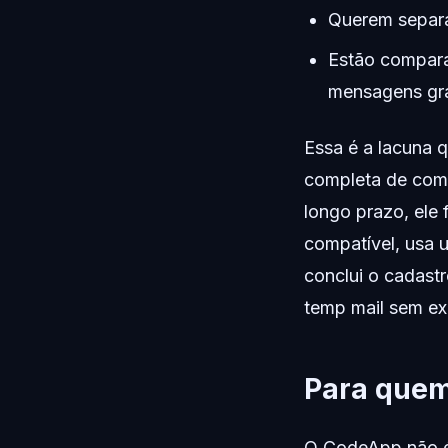
Querem separa
Estão compara
mensagens grát
Essa é a lacuna
completa de com
longo prazo, ele
compatível, usa 
conclui o cadastr
temp mail sem exp
Para quem
O CodeApp não é 