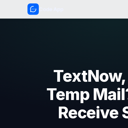
Code App
TextNow, 
Temp Mail?
Receive