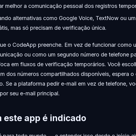
r melhor a comunicação pessoal dos registros tempor
ndo alternativas como Google Voice, TextNow ou um
is, mas só precisam de verificação única.
 que o CodeApp preenche. Em vez de funcionar como 
unicação ou como um segundo número de telefone pa
 foca em fluxos de verificação temporários. Você esco
um dos números compartilhados disponíveis, espera o
o. Se a plataforma pedir e-mail em vez de telefone, 
or seu e-mail principal.
 este app é indicado
para todo mundo — e entender isso desde o início aj