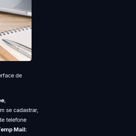
erface de
ee
,
m se cadastrar,
de telefone
emp Mail: