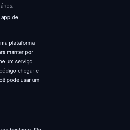
ários.
 app de
uma plataforma
ra manter por
lhe um serviço
 código chegar e
você pode usar um
uda bastante. Ele