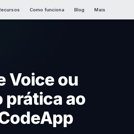
Recursos
Como funciona
Blog
Mais
e Voice ou
 prática ao
 CodeApp