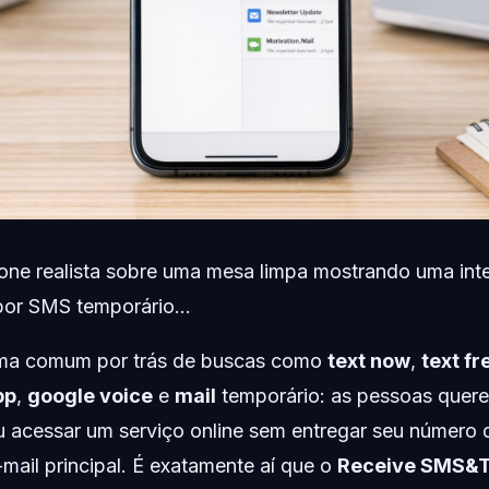
ne realista sobre uma mesa limpa mostrando uma int
por SMS temporário...
ema comum por trás de buscas como
text now
,
text fr
pp
,
google voice
e
mail
temporário: as pessoas quere
 ou acessar um serviço online sem entregar seu número 
mail principal. É exatamente aí que o
Receive SMS&T