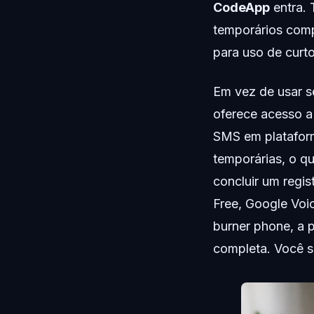
CodeApp
entra. 
temporários comp
para uso de curt
Em vez de usar s
oferece acesso a
SMS em plataform
temporárias, o q
concluir um regi
Free, Google Voi
burner phone, a 
completa. Você só