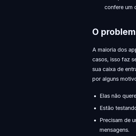
confere um c
O problem
A maioria dos ap
casos, isso faz 
sua caixa de ent
por alguns motivo
Elas não quer
Estão testand
Precisam de u
mensagens.