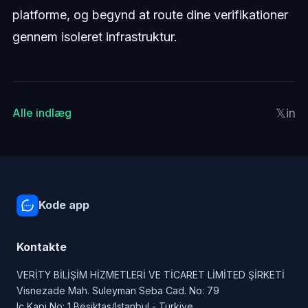
platforme, og begynd at route dine verifikationer
gennem isoleret infrastruktur.
𝕏
in
Alle indlæg
Kode app
Kontakte
VERİTY BİLİŞİM HİZMETLERİ VE TİCARET LİMİTED ŞİRKETİ
Visnezade Mah. Suleyman Seba Cad. No: 79
Ic Kapi No: 1 Besiktas/Istanbul - Turkiye