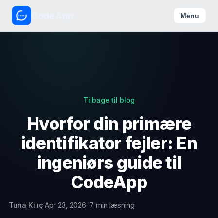
Code App
Menu
Tilbage til blog
Hvorfor din primære
identifikator fejler: En
ingeniørs guide til
CodeApp
Tuna Kılıç
·
Apr 23, 2026
· 7 min læsning