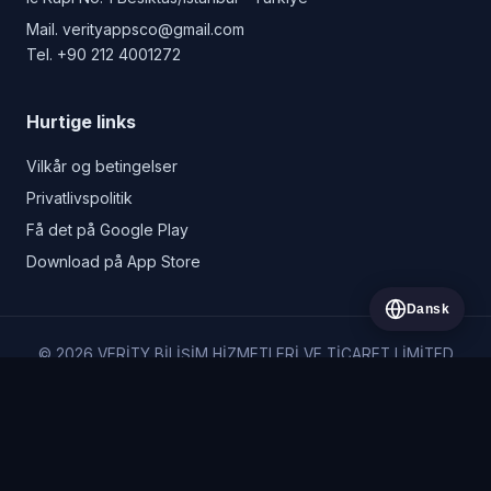
Mail.
verityappsco@gmail.com
Tel.
+90 212 4001272
Hurtige links
Vilkår og betingelser
Privatlivspolitik
Få det på Google Play
Download på App Store
Dansk
© 2026 VERİTY BİLİŞİM HİZMETLERİ VE TİCARET LİMİTED
ŞİRKETİ. Alle rettigheder forbeholdes.
VERİTY BİLİŞİM HİZMETLERİ VE TİCARET LİMİTED ŞİRKETİ
Vişnezade Mah. Süleyman Seba Cad. No: 79 İç Kapı No: 1 Beşiktaş/
İstanbul