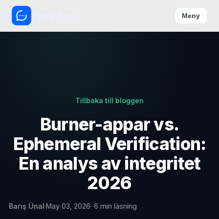
Code App
Meny
Tillbaka till bloggen
Burner-appar vs.
Ephemeral Verification:
En analys av integritet
2026
Barış Ünal
·
May 03, 2026
· 6 min läsning