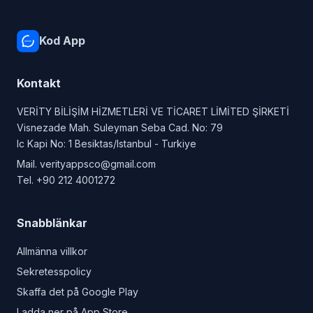
Kod App
Kontakt
VERİTY BİLİŞİM HİZMETLERİ VE TİCARET LİMİTED ŞİRKETİ
Visnezade Mah. Suleyman Seba Cad. No: 79
Ic Kapi No: 1 Besiktas/Istanbul - Turkiye
Mail.
verityappsco@gmail.com
Tel.
+90 212 4001272
Snabblänkar
Allmänna villkor
Sekretesspolicy
Skaffa det på Google Play
Ladda ner på App Store