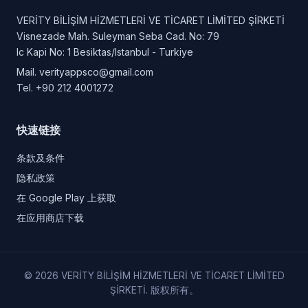
VERİTY BİLİŞİM HİZMETLERİ VE TİCARET LİMİTED ŞİRKETİ
Visnezade Mah. Suleyman Seba Cad. No: 79
Ic Kapi No: 1 Besiktas/Istanbul - Turkiye
Mail.
verityappsco@gmail.com
Tel.
+90 212 4001272
快速链接
条款及条件
隐私政策
在 Google Play 上获取
在应用商店下载
© 2026 VERİTY BİLİŞİM HİZMETLERİ VE TİCARET LİMİTED
ŞİRKETİ. 版权所有。